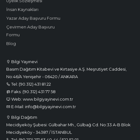
Üyelik Sözleşmesi
İnsan Kaynakları
Yazar Aday Başvuru Formu
Çevirmen Aday Başvuru
Formu
Blog
Bilgi Yayınevi
Basım Dağıtım Kitabevi ve Kırtasiye A.Ş. Meşrutiyet Caddesi,
No:46/A Yenişehir - 06420 / ANKARA
Tel: (90.312) 431 81 22
Faks: (90.312) 431 77 58
Web: www.bilgiyayinevi.com.tr
E-Mail: info@bilgiyayinevi.com.tr
Bilgi Dağıtım
Mecidiyeköy Şubesi: Gülbahar Mh., Gülbağ Cd. No:33 A-B Blok
Mecidiyeköy - 34387 / İSTANBUL
Tel: (90.212) 217 63 40-44 / 522 52 01