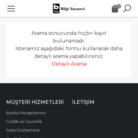
0
Arama sonucunda hiçbir kayıt
bulunamadı.
İsterseniz aşağıdaki formu kullanarak daha
detaylı arama yapabilirsiniz.
Detaylı Arama
MÜŞTERI HIZMETLERI
İLETIŞIM
Banka Hesaplarımız
Gizlilik ve Güvenlik
Satış Sözleşmesi