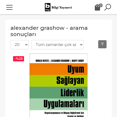
0
alexander grashow - arama
sonuçları
-%
25