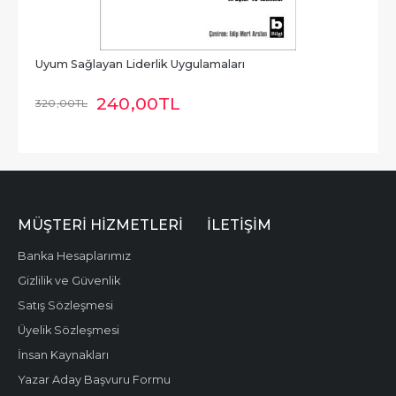
Uyum Sağlayan Liderlik Uygulamaları
240
,00
TL
320
,00
TL
MÜŞTERI HIZMETLERI
İLETIŞIM
Banka Hesaplarımız
Gizlilik ve Güvenlik
Satış Sözleşmesi
Üyelik Sözleşmesi
İnsan Kaynakları
Yazar Aday Başvuru Formu