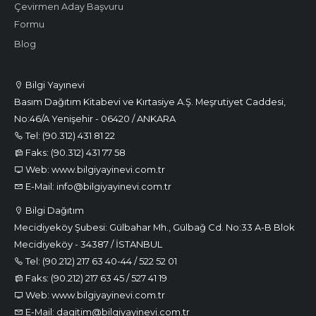
Çevirmen Aday Başvuru
Formu
Blog
Bilgi Yayınevi
Basım Dağıtım Kitabevi ve Kırtasiye A.Ş. Meşrutiyet Caddesi,
No:46/A Yenişehir - 06420 / ANKARA
Tel: (90.312) 431 81 22
Faks: (90.312) 431 77 58
Web: www.bilgiyayinevi.com.tr
E-Mail: info@bilgiyayinevi.com.tr
Bilgi Dağıtım
Mecidiyeköy Şubesi: Gülbahar Mh., Gülbağ Cd. No:33 A-B Blok
Mecidiyeköy - 34387 / İSTANBUL
Tel: (90.212) 217 63 40-44 / 522 52 01
Faks: (90.212) 217 63 45 / 527 41 19
Web: www.bilgiyayinevi.com.tr
E-Mail: dagitim@bilgiyayinevi.com.tr