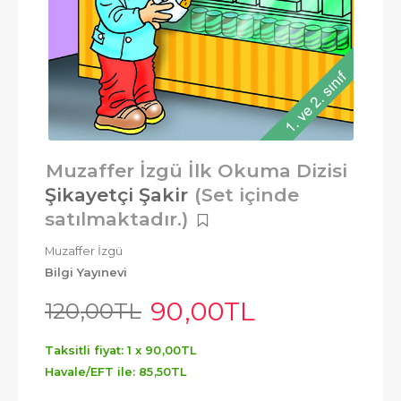
Muzaffer İzgü İlk Okuma Dizisi
Şikayetçi Şakir
(Set içinde
satılmaktadır.)
Muzaffer İzgü
Bilgi Yayınevi
90
,00
TL
120
,00
TL
Taksitli fiyat: 1 x
90
,00
TL
Havale/EFT ile:
85
,50
TL