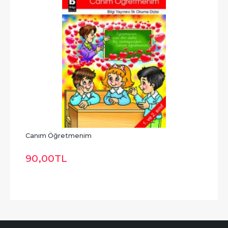
Canım Öğretmenim
Bizi
90
,00
TL
90