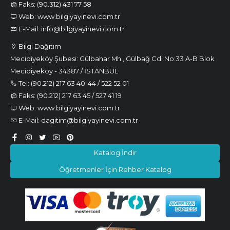
Faks: (90.312) 431 77 58
Web: www.bilgiyayinevi.com.tr
E-Mail: info@bilgiyayinevi.com.tr
Bilgi Dağıtım
Mecidiyeköy Şubesi: Gülbahar Mh., Gülbağ Cd. No:33 A-B Blok
Mecidiyeköy - 34387 / İSTANBUL
Tel: (90.212) 217 63 40-44 / 522 52 01
Faks: (90.212) 217 63 45 / 527 41 19
Web: www.bilgiyayinevi.com.tr
E-Mail: dagitim@bilgiyayinevi.com.tr
Katalog İndir
Öğretmenler İçin Rehber Katalog