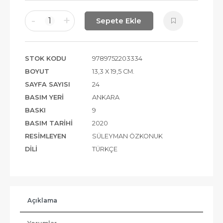
-
+
1
Sepete Ekle
STOK KODU
9789752203334
BOYUT
13,3 X 19,5 CM.
SAYFA SAYISI
24
BASIM YERI
ANKARA
BASKI
9
BASIM TARIHI
2020
RESIMLEYEN
SÜLEYMAN ÖZKONUK
DILI
TÜRKÇE
Açıklama