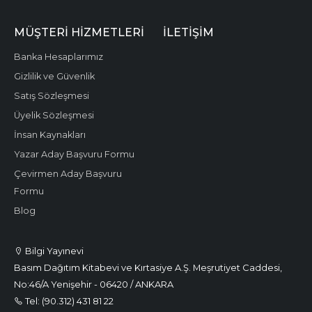
MÜŞTERI HIZMETLERI
İLETIŞIM
Banka Hesaplarımız
Gizlilik ve Güvenlik
Satış Sözleşmesi
Üyelik Sözleşmesi
İnsan Kaynakları
Yazar Aday Başvuru Formu
Çevirmen Aday Başvuru
Formu
Blog
Bilgi Yayınevi
Basım Dağıtım Kitabevi ve Kırtasiye A.Ş. Meşrutiyet Caddesi,
No:46/A Yenişehir - 06420 / ANKARA
Tel: (90.312) 431 81 22