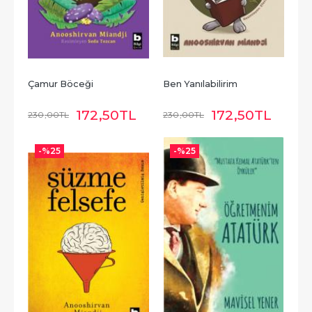
Çamur Böceği
Ben Yanılabilirim
172
,50
TL
172
,50
TL
230
,00
TL
230
,00
TL
-%
25
-%
25