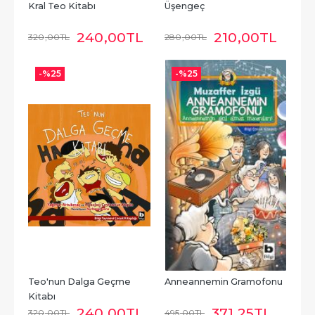
Kral Teo Kitabı
Üşengeç
240
,00
TL
210
,00
TL
320
,00
TL
280
,00
TL
-%
25
-%
25
Teo'nun Dalga Geçme 
Anneannemin Gramofonu
Kitabı
240
,00
TL
371
,25
TL
320
,00
TL
495
,00
TL