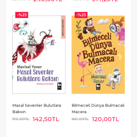
-%
25
-%
25
Masal Sevenler Bulutlara 
Bilmeceli Dünya Bulmacalı 
Baksın
Macera
142
,50
TL
120
,00
TL
190
,00
TL
160
,00
TL