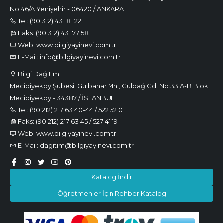
No:46/A Yenişehir - 06420 / ANKARA
Tel: (90.312) 431 81 22
Faks: (90.312) 431 77 58
Web: www.bilgiyayinevi.com.tr
E-Mail: info@bilgiyayinevi.com.tr
Bilgi Dağıtım
Mecidiyeköy Şubesi: Gülbahar Mh., Gülbağ Cd. No:33 A-B Blok
Mecidiyeköy - 34387 / İSTANBUL
Tel: (90.212) 217 63 40-44 / 522 52 01
Faks: (90.212) 217 63 45 / 527 41 19
Web: www.bilgiyayinevi.com.tr
E-Mail: dagitim@bilgiyayinevi.com.tr
Katalog İndir
Öğretmenler İçin Rehber Katalog