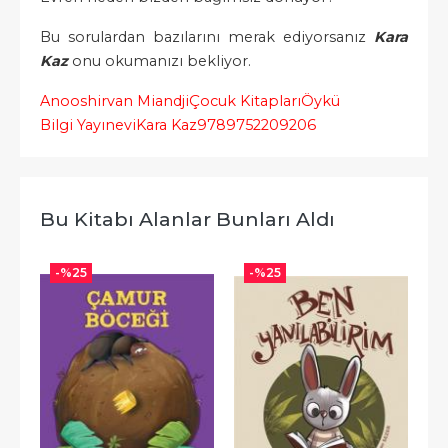
Bu sorulardan bazılarını merak ediyorsanız
Kara
Kaz
onu okumanızı bekliyor.
Anooshirvan Miandji
Çocuk Kitapları
Öykü
Bilgi Yayınevi
Kara Kaz
9789752209206
Bu Kitabı Alanlar Bunları Aldı
-%
25
-%
25