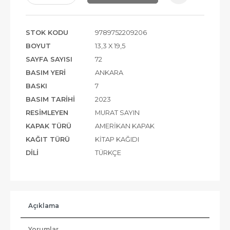
STOK KODU
9789752209206
BOYUT
13,3 X 19,5
SAYFA SAYISI
72
BASIM YERI
ANKARA
BASKI
7
BASIM TARIHI
2023
RESIMLEYEN
MURAT SAYIN
KAPAK TÜRÜ
AMERIKAN KAPAK
KAĞIT TÜRÜ
KITAP KAĞIDI
DILI
TÜRKÇE
Açıklama
Yorumlar