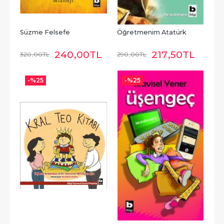
Süzme Felsefe
Öğretmenim Atatürk
240
,00
TL
217
,50
TL
320
,00
TL
290
,00
TL
-%
25
-%
25