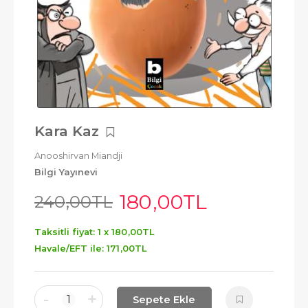
Kara Kaz
Anooshirvan Miandji
Bilgi Yayınevi
180
,00
TL
240
,00
TL
Taksitli fiyat: 1 x
180
,00
TL
Havale/EFT ile:
171
,00
TL
-
+
1
Sepete Ekle