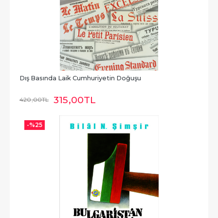
Dış Basında Laik Cumhuriyetin Doğuşu
315
,00
TL
420
,00
TL
-%
25