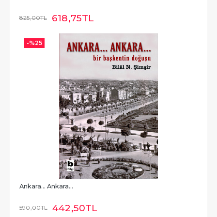
618
,75
TL
825
,00
TL
-%
25
Ankara... Ankara...
442
,50
TL
590
,00
TL