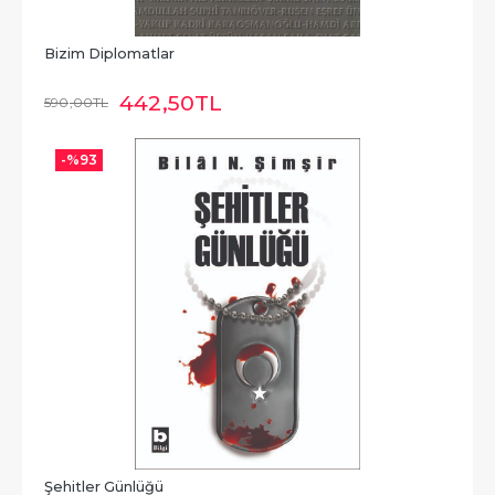
Bizim Diplomatlar
442
,50
TL
590
,00
TL
-%
93
Şehitler Günlüğü