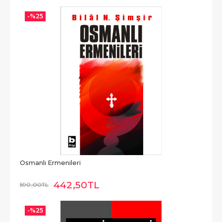
-%
25
Osmanlı Ermenileri
442
,50
TL
590
,00
TL
-%
25