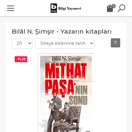
0
Bilâl N. Şimşir - Yazarın kitapları
-%
25