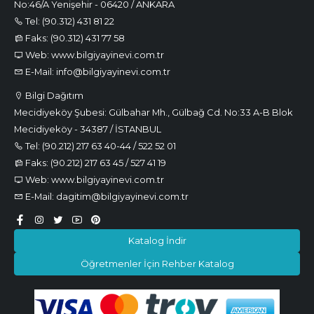
No:46/A Yenişehir - 06420 / ANKARA
Tel: (90.312) 431 81 22
Faks: (90.312) 431 77 58
Web: www.bilgiyayinevi.com.tr
E-Mail: info@bilgiyayinevi.com.tr
Bilgi Dağıtım
Mecidiyeköy Şubesi: Gülbahar Mh., Gülbağ Cd. No:33 A-B Blok
Mecidiyeköy - 34387 / İSTANBUL
Tel: (90.212) 217 63 40-44 / 522 52 01
Faks: (90.212) 217 63 45 / 527 41 19
Web: www.bilgiyayinevi.com.tr
E-Mail: dagitim@bilgiyayinevi.com.tr
Katalog İndir
Öğretmenler İçin Rehber Katalog