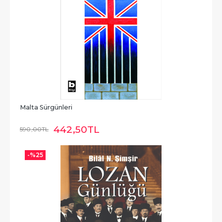
Malta Sürgünleri
442
,50
TL
590
,00
TL
-%
25