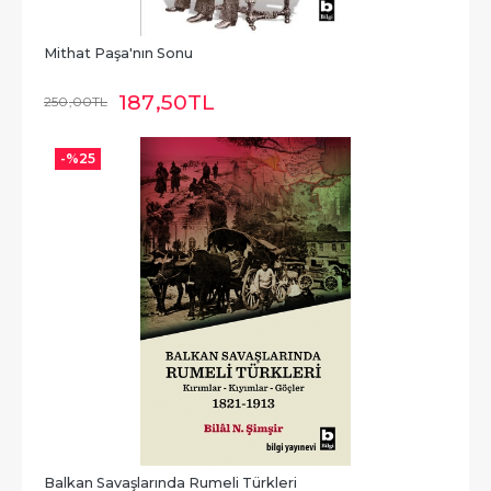
Mithat Paşa'nın Sonu
187
,50
TL
250
,00
TL
-%
25
Balkan Savaşlarında Rumeli Türkleri