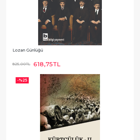
Lozan Günlüğü
618
,75
TL
825
,00
TL
-%
25