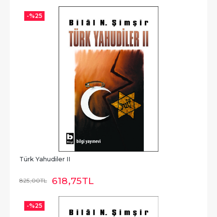
-%
25
Türk Yahudiler II
618
,75
TL
825
,00
TL
-%
25