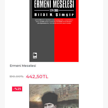
Ermeni Meselesi
442
,50
TL
590
,00
TL
-%
25