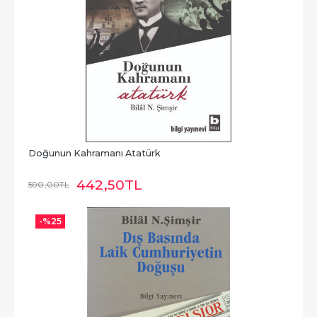
Doğunun Kahramanı Atatürk
442
,50
TL
590
,00
TL
-%
25