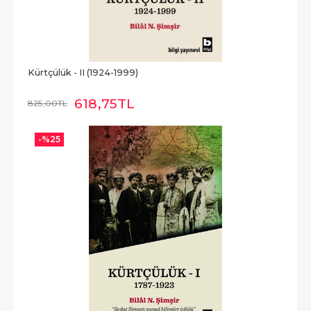
Kürtçülük - II (1924-1999)
618
,75
TL
825
,00
TL
-%
25