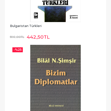
Bulgaristan Türkleri
442
,50
TL
590
,00
TL
-%
25