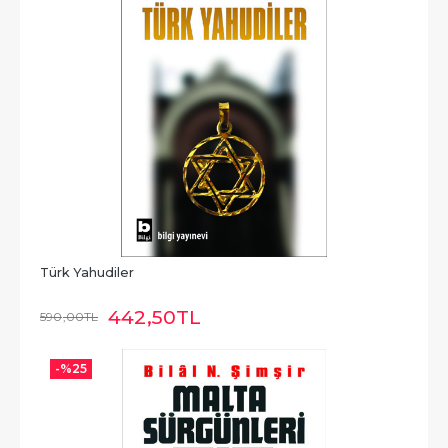
Türk Yahudiler
442
,50
TL
590
,00
TL
-%
25