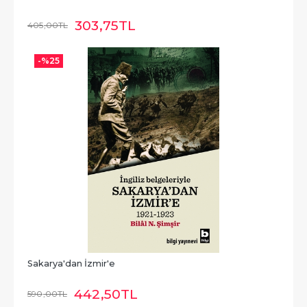
303
,75
TL
405
,00
TL
-%
25
Sakarya'dan İzmir'e
442
,50
TL
590
,00
TL