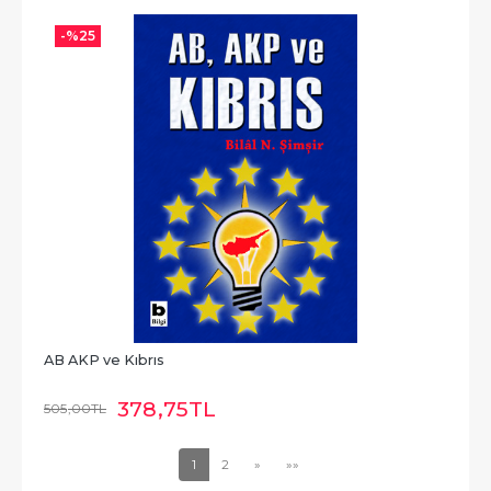
-%
25
AB AKP ve Kıbrıs
378
,75
TL
505
,00
TL
1
2
»
»»