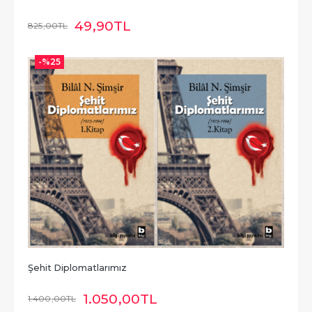
49
,90
TL
825
,00
TL
-%
25
Şehit Diplomatlarımız
1.050
,00
TL
1.400
,00
TL