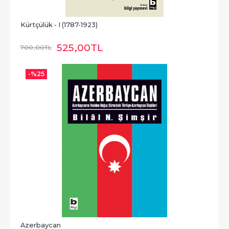
Kürtçülük - I (1787-1923)
525
,00
TL
700
,00
TL
-%
25
Azerbaycan