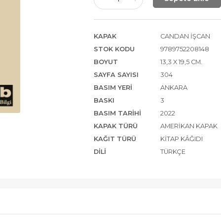
KAPAK
CANDAN İŞCAN
STOK KODU
9789752208148
BOYUT
13,3 X 19,5 CM.
SAYFA SAYISI
304
BASIM YERI
ANKARA
BASKI
3
BASIM TARIHI
2022
KAPAK TÜRÜ
AMERIKAN KAPAK
KAĞIT TÜRÜ
KITAP KÂĞIDI
DILI
TÜRKÇE