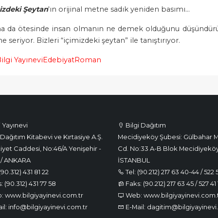
izdeki Şeytan
'ın orijinal metne sadık yeniden basımı…
ha da ötesinde insan olmanın ne demek olduğunu düşündürür
 seriyor. Bizleri “içimizdeki şeytan” ile tanıştırıyor.
ilgi Yayınevi
Edebiyat
Roman
i Yayınevi
Bilgi Dağıtım
Dağıtım Kitabevi ve Kırtasiye A.Ş.
Mecidiyeköy Şubesi: Gülbahar M
iyet Caddesi, No:46/A Yenişehir -
Cd. No:33 A-B Blok Mecidiyeköy
 / ANKARA
İSTANBUL
(90.312) 431 81 22
Tel: (90.212) 217 63 40-44 / 522 
 (90.312) 431 77 58
Faks: (90.212) 217 63 45 / 527 41 
 www.bilgiyayinevi.com.tr
Web: www.bilgiyayinevi.com.
il: info@bilgiyayinevi.com.tr
E-Mail: dagitim@bilgiyayinevi