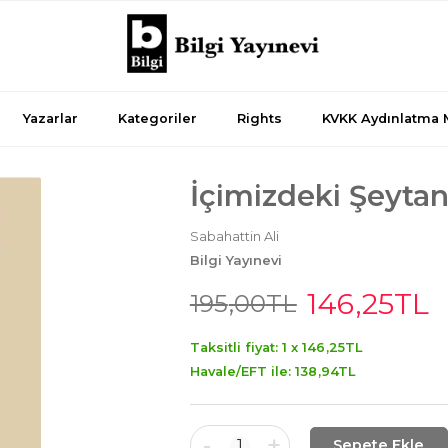
Yazarlar
Kategoriler
Rights
KVKK Aydınlatma 
İçimizdeki Şeyta
Sabahattin Ali
Bilgi Yayınevi
146
,25
TL
195
,00
TL
Taksitli fiyat: 1 x
146
,25
TL
Havale/EFT ile:
138
,94
TL
-
+
1
Sepete Ekle