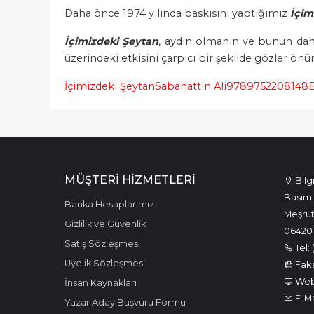
Daha önce 1974 yılında baskısını yaptığımız
İçim
İçimizdeki Şeytan
, aydın olmanın ve bunun da
üzerindeki etkisini çarpıcı bir şekilde gözler önüne
İçimizdeki Şeytan
Sabahattin Ali
9789752208148
B
MÜŞTERI HIZMETLERI
Bilg
Basım 
Banka Hesaplarımız
Meşrut
Gizlilik ve Güvenlik
06420
Satış Sözleşmesi
Tel: 
Üyelik Sözleşmesi
Faks:
Web:
İnsan Kaynakları
E-Ma
Yazar Aday Başvuru Formu