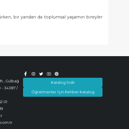
ken, bir yandan da toplumsal yaşamın bireyler
h., Gülbağ
Katalog İndir
 - 34387 /
Öğretmenler İçin Rehber Katalog
52 01
19
tr
.com.tr