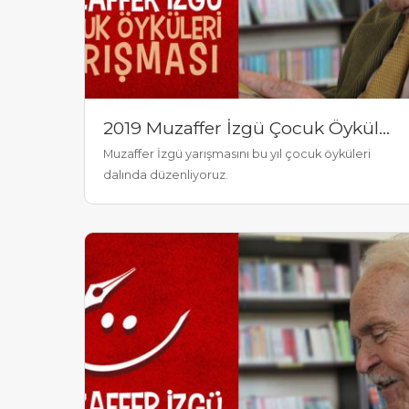
2019 Muzaffer İzgü Çocuk Öyküleri Yarışması
Muzaffer İzgü yarışmasını bu yıl çocuk öyküleri
dalında düzenliyoruz.