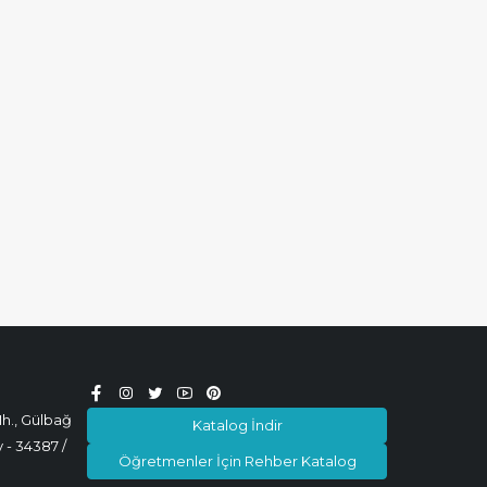
h., Gülbağ
Katalog İndir
 - 34387 /
Öğretmenler İçin Rehber Katalog