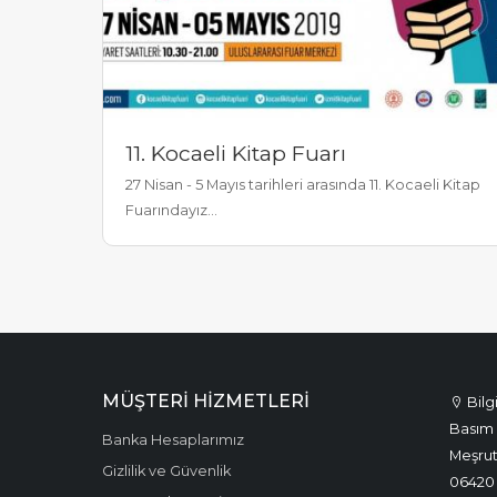
11. Kocaeli Kitap Fuarı
27 Nisan - 5 Mayıs tarihleri arasında 11. Kocaeli Kitap
Fuarındayız...
MÜŞTERI HIZMETLERI
Bilg
Basım 
Banka Hesaplarımız
Meşrut
Gizlilik ve Güvenlik
06420