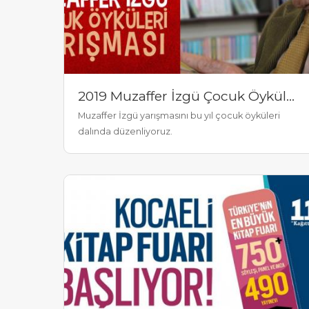
2019 Muzaffer İzgü Çocuk Öyküleri Yarışması
Muzaffer İzgü yarışmasını bu yıl çocuk öyküleri
dalında düzenliyoruz.