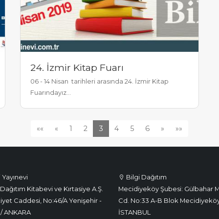
24. İzmir Kitap Fuarı
06 - 14 Nisan tarihleri arasında 24. İzmir Kitap
Fuarındayız...
««
«
1
2
3
4
5
6
»
»»
i Yayınevi
Bilgi Dağıtım
Dağıtım Kitabevi ve Kırtasiye A.Ş.
Mecidiyeköy Şubesi: Gülbahar M
iyet Caddesi, No:46/A Yenişehir -
Cd. No:33 A-B Blok Mecidiyeköy
 / ANKARA
İSTANBUL