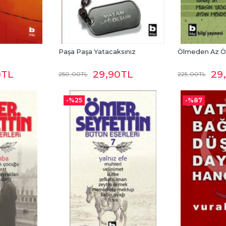
Paşa Paşa Yatacaksınız
Ölmeden Az 
0
TL
29
,90
TL
29
250
,00
TL
225
,00
TL
-%
25
-%
87