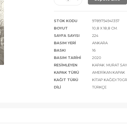
STOK KODU
9789754941357
BOYUT
10,8 X 18,8 CM.
SAYFA SAYISI
224
BASIM YERI
ANKARA
BASKI
16
BASIM TARIHI
2020
RESIMLEYEN
KAPAK: MURAT SAY
KAPAK TÜRÜ
AMERIKAN KAPAK
KAĞIT TÜRÜ
KITAP KAĞIDI 70G
DILI
TÜRKÇE