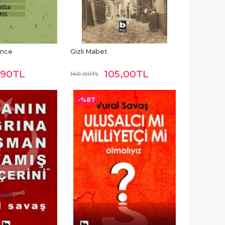
Önce
Gizli Mabet
,90
TL
105
,00
TL
140
,00
TL
-%
87