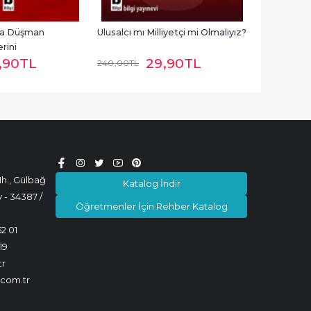
na Düşman 
Ulusalcı mı Milliyetçi mi Olmalıyız?
rini
,90
TL
29
,90
TL
240
,00
TL
h., Gülbağ
Katalog İndir
 - 34387 /
Öğretmenler İçin Rehber Katalog
52 01
19
tr
.com.tr