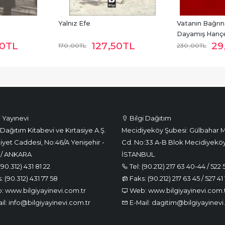
Yalnız Efe
Vatanın Bağrı
Dayamış Hançe
00
TL
127
,50
TL
29
170
,00
TL
230
,00
TL
i Yayınevi
Bilgi Dağıtım
Dağıtım Kitabevi ve Kırtasiye A.Ş.
Mecidiyeköy Şubesi: Gülbahar M
iyet Caddesi, No:46/A Yenişehir -
Cd. No:33 A-B Blok Mecidiyeköy
 / ANKARA
İSTANBUL
(90.312) 431 81 22
Tel: (90.212) 217 63 40-44 / 522 
 (90.312) 431 77 58
Faks: (90.212) 217 63 45 / 527 41 
 www.bilgiyayinevi.com.tr
Web: www.bilgiyayinevi.com.
il: info@bilgiyayinevi.com.tr
E-Mail: dagitim@bilgiyayinevi