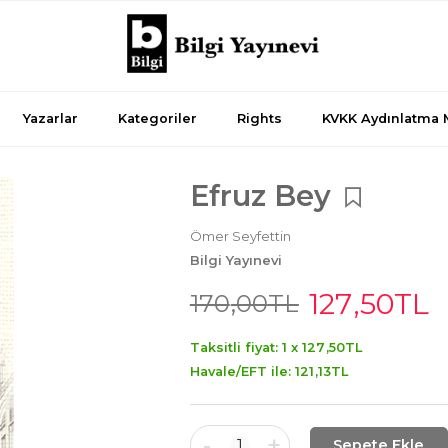
Yazarlar
Kategoriler
Rights
KVKK Aydınlatma 
Efruz Bey
Ömer Seyfettin
Bilgi Yayınevi
127
,50
TL
170
,00
TL
Taksitli fiyat: 1 x
127
,50
TL
Havale/EFT ile:
121
,13
TL
-
+
1
Sepete Ekle