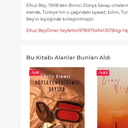
Efruz Bey, 1908'den Birinci Dünya Savaşı ortaları
eserde, Türkiye'nin o çağındaki siyaset, bilim, Türk
Bey'in kişiliğinde birleştirilmiştir.
Efruz Bey
Ömer Seyfettin
9789754941357
Bilgi Ya
Bu Kitabı Alanlar Bunları Aldı
-%
91
-%
83