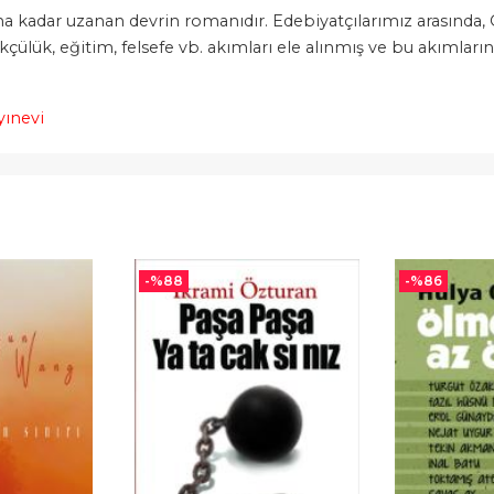
na kadar uzanan devrin romanıdır. Edebiyatçılarımız arasında,
çülük, eğitim, felsefe vb. akımları ele alınmış ve bu akımların t
yınevi
-%
88
-%
86