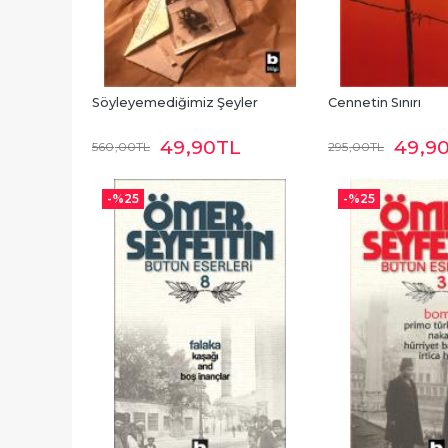
Söyleyemediğimiz Şeyler
Cennetin Sınırı
49
,90
TL
49
,9
560
,00
TL
295
,00
TL
-%
25
-%
25