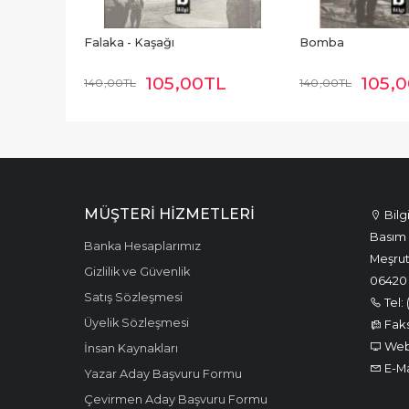
Falaka - Kaşağı
Bomba
105
,00
TL
105
,
140
,00
TL
140
,00
TL
MÜŞTERI HIZMETLERI
Bilg
Basım 
Banka Hesaplarımız
Meşrut
Gizlilik ve Güvenlik
06420
Satış Sözleşmesi
Tel: 
Üyelik Sözleşmesi
Faks:
Web:
İnsan Kaynakları
E-Ma
Yazar Aday Başvuru Formu
Çevirmen Aday Başvuru Formu