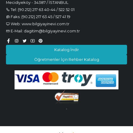
Mecidiyeköy - 34387 / İSTANBUL
Tel: (90.212) 217 63 40-44 / 522 52 01
Faks: (90.212) 217 63 45 / 527 41 19
Web: www.bilgiyayinevi.com.tr
E-Mail: dagitim@bilgiyayinevi.com.tr
Katalog İndir
Öğretmenler İçin Rehber Katalog
.