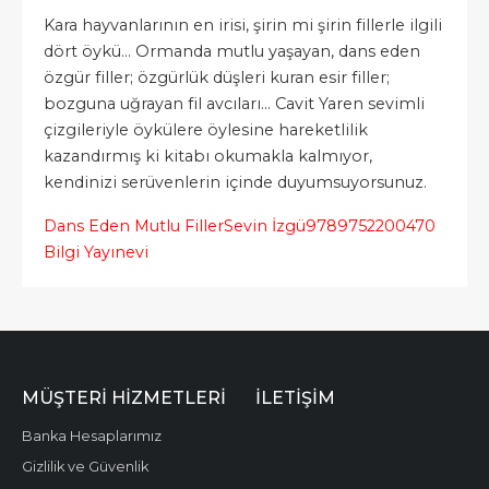
Kara hayvanlarının en irisi, şirin mi şirin fillerle ilgili
dört öykü... Ormanda mutlu yaşayan, dans eden
özgür filler; özgürlük düşleri kuran esir filler;
bozguna uğrayan fil avcıları... Cavit Yaren sevimli
çizgileriyle öykülere öylesine hareketlilik
kazandırmış ki kitabı okumakla kalmıyor,
kendinizi serüvenlerin içinde duyumsuyorsunuz.
Dans Eden Mutlu Filler
Sevin İzgü
9789752200470
Bilgi Yayınevi
MÜŞTERI HIZMETLERI
İLETIŞIM
Banka Hesaplarımız
Gizlilik ve Güvenlik