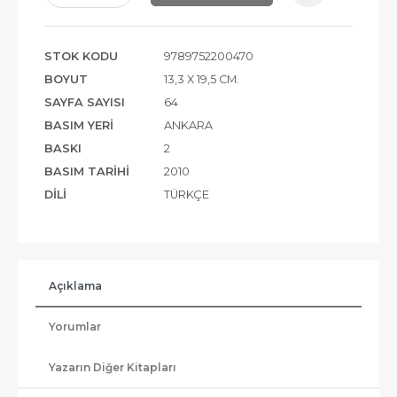
STOK KODU
9789752200470
BOYUT
13,3 X 19,5 CM.
SAYFA SAYISI
64
BASIM YERI
ANKARA
BASKI
2
BASIM TARIHI
2010
DILI
TÜRKÇE
Açıklama
Yorumlar
Yazarın Diğer Kitapları