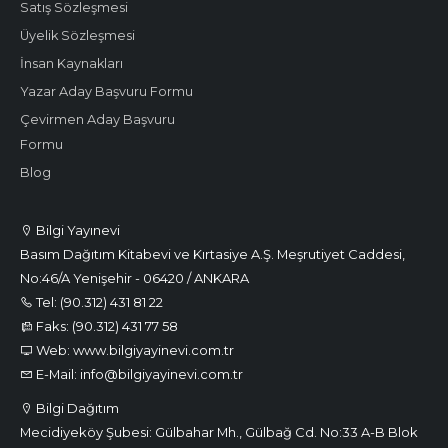
Satış Sözleşmesi
Üyelik Sözleşmesi
İnsan Kaynakları
Yazar Aday Başvuru Formu
Çevirmen Aday Başvuru
Formu
Blog
Bilgi Yayınevi
Basım Dağıtım Kitabevi ve Kırtasiye A.Ş. Meşrutiyet Caddesi,
No:46/A Yenişehir - 06420 / ANKARA
Tel: (90.312) 431 81 22
Faks: (90.312) 431 77 58
Web: www.bilgiyayinevi.com.tr
E-Mail: info@bilgiyayinevi.com.tr
Bilgi Dağıtım
Mecidiyeköy Şubesi: Gülbahar Mh., Gülbağ Cd. No:33 A-B Blok