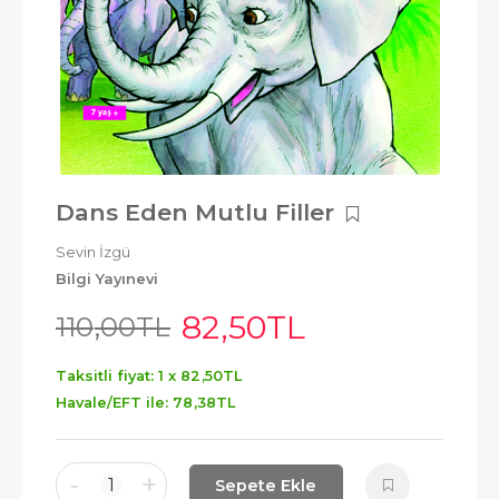
Dans Eden Mutlu Filler
Sevin İzgü
Bilgi Yayınevi
82
,50
TL
110
,00
TL
Taksitli fiyat: 1 x
82
,50
TL
Havale/EFT ile:
78
,38
TL
-
+
1
Sepete Ekle