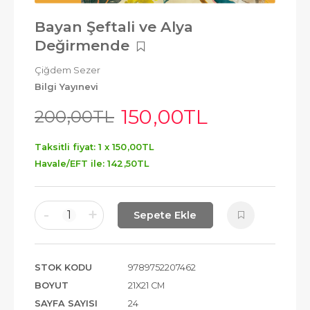
Bayan Şeftali ve Alya
Değirmende
Çiğdem Sezer
Bilgi Yayınevi
150
,00
TL
200
,00
TL
Taksitli fiyat: 1 x
150
,00
TL
Havale/EFT ile:
142
,50
TL
-
+
1
Sepete Ekle
STOK KODU
9789752207462
BOYUT
21X21 CM
SAYFA SAYISI
24