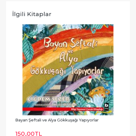
İlgili Kitaplar
Bayan Şeftali ve Alya Gökkuşağı Yapıyorlar
Baya
150
,00
TL
15