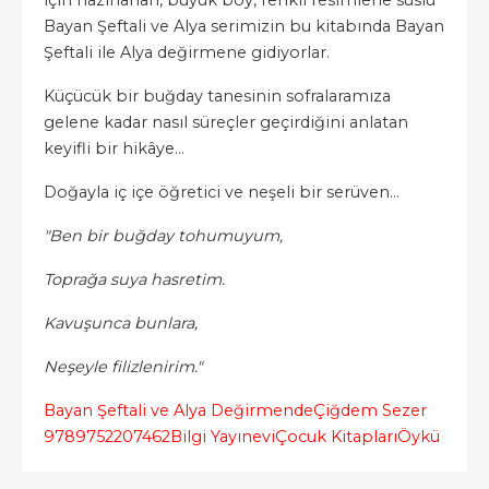
için hazırlanan, büyük boy, renkli resimlerle süslü
Bayan Şeftali ve Alya serimizin bu kitabında Bayan
Şeftali ile Alya değirmene gidiyorlar.
Küçücük bir buğday tanesinin sofralaramıza
gelene kadar nasıl süreçler geçirdiğini anlatan
keyifli bir hikâye…
Doğayla iç içe öğretici ve neşeli bir serüven…
"Ben bir buğday tohumuyum,
Toprağa suya hasretim.
Kavuşunca bunlara,
Neşeyle filizlenirim."
Bayan Şeftali ve Alya Değirmende
Çiğdem Sezer
9789752207462
Bilgi Yayınevi
Çocuk Kitapları
Öykü