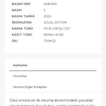
BASIM YERI
ANKARA
BASKI
2
BASIM TARIHI
2020
RESIMLEYEN
ZÜLAL ÖZTÜRK
KAPAK TÜRÜ
İPLIK DIKIŞLI CILT
KAĞIT TÜRÜ
RENKLI KUŞE
DILI
TÜRKÇE
Açıklama
Yorumlar
Yazarın Diğer Kitapları
Okul öncesi ve ilk okuma dönemindeki çocuklar