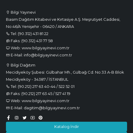
Bilgi Yayınevi
Basım Dağıtım Kitabevi ve Kırtasiye A.Ş. Meşrutiyet Caddesi,
No:46/A Yenişehir - 06420 / ANKARA
Tel: (90.312) 431 81 22
Faks: (90.312) 431 77 58
Web: www.bilgiyayinevi.com.tr
E-Mail: info@bilgiyayinevi.com.tr
Bilgi Dağıtım
Mecidiyeköy Şubesi: Gülbahar Mh., Gülbağ Cd. No:33 A-B Blok
Mecidiyeköy - 34387 / İSTANBUL
Tel: (90.212) 217 63 40-44 / 522 52 01
Faks: (90.212) 217 63 45 / 527 41 19
Web: www.bilgiyayinevi.com.tr
E-Mail: dagitim@bilgiyayinevi.com.tr
Katalog İndir