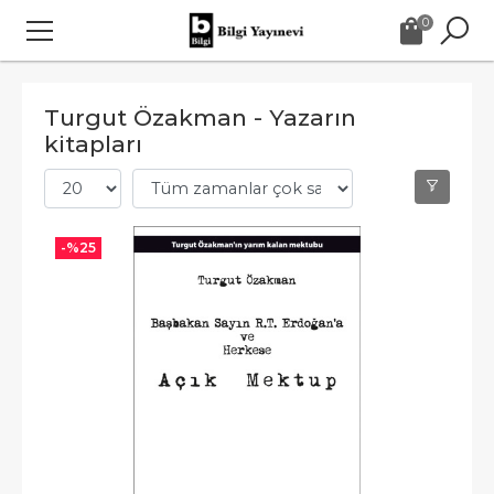
0
Turgut Özakman - Yazarın
kitapları
-%
25