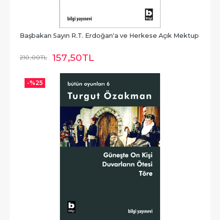
Başbakan Sayın R.T. Erdoğan'a ve Herkese Açık Mektup
157
,50
TL
210
,00
TL
-%
25