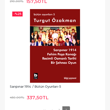
157
,50
TL
210
,00
TL
-%
25
Sarıpınar 1914  / Bütün Oyunları-5
337
,50
TL
450
,00
TL
««
«
1
2