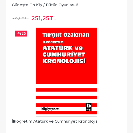
Güneşte On Kişi / Bütün Oyunları-6
251
,25
TL
335
,00
TL
-%
25
İlköğretim Atatürk ve Cumhuriyet Kronolojisi